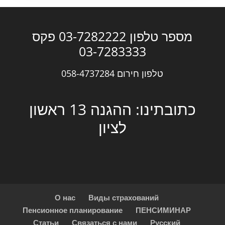
מספר טלפון 03-7282222 פקס
03-7283333
טלפון חירום 058-4737284
כתובתינו: ההגנה 13 ראשון
לציון
О нас
Виды страхований
Пенсионное планирование
ПЕНСИМИНАР
Статьи
Связаться с нами
Русский