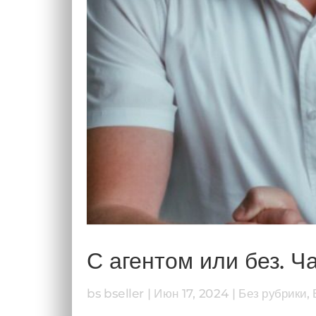
С агентом или без. Ч
bs bseller
|
Июн 17, 2024
|
Без рубрики
,