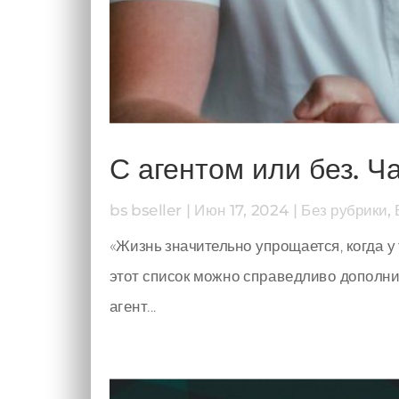
С агентом или без. Ча
bs bseller
|
Июн 17, 2024
|
Без рубрики
,
«Жизнь значительно упрощается, когда у 
этот список можно справедливо дополнит
агент...